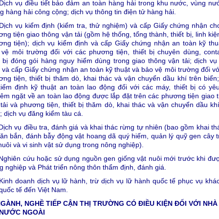
Dịch vụ điều tiết bảo đảm an toàn hàng hải trong khu nước, vùng nư
g hàng hải công cộng; dịch vụ thông tin điện tử hàng hải.
Dịch vụ kiểm định (kiểm tra, thử nghiệm) và cấp Giấy chứng nhận ch
ng tiện giao thông vận tải (gồm hệ thống, tổng thành, thiết bị, linh kiệ
ơng tiện); dịch vụ kiểm định và cấp Giấy chứng nhận an toàn kỹ thu
vệ môi trường đối với các phương tiện, thiết bị chuyên dùng, conta
t bị đóng gói hàng nguy hiểm dùng trong giao thông vận tải; dịch vụ
 và cấp Giấy chứng nhận an toàn kỹ thuật và bảo vệ môi trường đối vớ
ng tiện, thiết bị thăm dò, khai thác và vận chuyển dầu khí trên biển;
iểm định kỹ thuật an toàn lao động đối với các máy, thiết bị có yê
êm ngặt về an toàn lao động được lắp đặt trên các phương tiện giao 
tải và phương tiện, thiết bị thăm dò, khai thác và vận chuyển dầu khí
; dịch vụ đăng kiểm tàu cá.
Dịch vụ điều tra, đánh giá và khai thác rừng tự nhiên (bao gồm khai th
ăn bắn, đánh bẫy động vật hoang dã quý hiếm, quản lý quỹ gen cây t
nuôi và vi sinh vật sử dụng trong nông nghiệp).
 Nghiên cứu hoặc sử dụng nguồn gen giống vật nuôi mới trước khi đư
 nghiệp và Phát triển nông thôn thẩm định, đánh giá.
Kinh doanh dịch vụ lữ hành, trừ dịch vụ lữ hành quốc tế phục vụ khá
 quốc tế đến Việt Nam.
NGÀNH, NGHỀ TIẾP CẬN THỊ TRƯỜNG CÓ ĐIỀU KIỆN ĐỐI VỚI NHÀ
 NƯỚC NGOÀI