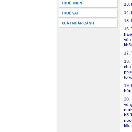
THUẾ TNDN
13. 
14.
THUẾ VAT
15. 
XUẤT NHẬP CẢNH
16. 
hàn
vốn
khẩ
17. 
18. 
cho 
phươ
tư v
19. 
hữu 
20. 
vùng
nướ
bố 
nước
liệu