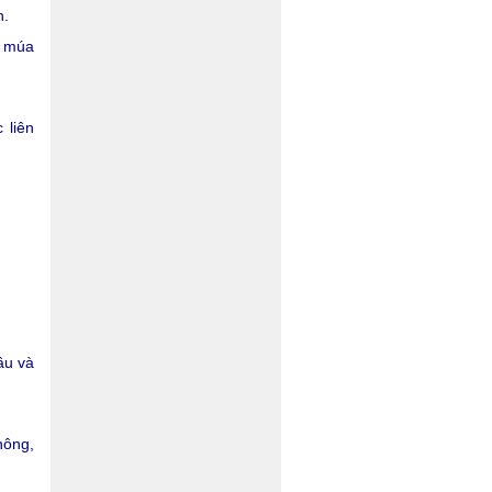
h.
a múa
 liên
ầu và
hông,