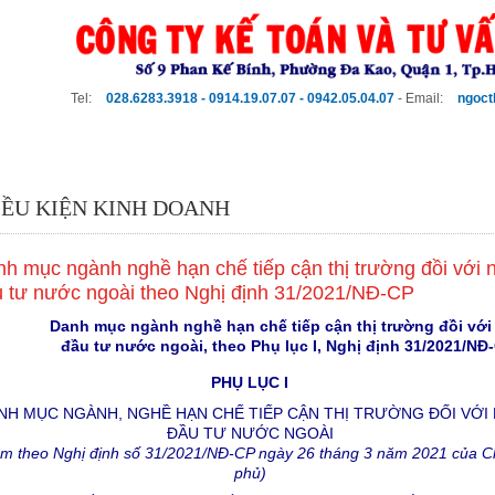
Tel:
028.6283.3918 - 0914.19.07.07 - 0942.05.04.07
- Email:
ngoc
DỊCH VỤ
PHÍ DỊCH VỤ
VĂN BẢN LUẬT
KHÁCH HÀN
IỀU KIỆN KINH DOANH
h mục ngành nghề hạn chế tiếp cận thị trường đồi với 
u tư nước ngoài theo Nghị định 31/2021/NĐ-CP
Danh mục ngành nghề hạn chế tiếp cận thị trường đồi với
đầu tư nước ngoài, theo Phụ lục I, Nghị định 31/2021/NĐ
PHỤ LỤC I
NH MỤC NGÀNH, NGHỀ HẠN CHẾ TIẾP CẬN THỊ TRƯỜNG ĐỐI VỚI
ĐẦU TƯ NƯỚC NGOÀI
m theo Nghị định số 31/2021/NĐ-CP ngày 26 tháng 3 năm 2021 của C
phủ)