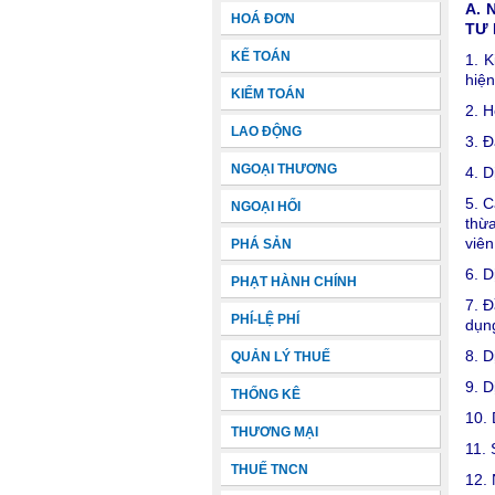
A. 
HOÁ ĐƠN
TƯ
KẾ TOÁN
1. 
hiện
KIỂM TOÁN
2. H
LAO ĐỘNG
3. Đ
NGOẠI THƯƠNG
4. D
5. C
NGOẠI HỐI
thừa
viên
PHÁ SẢN
6. D
PHẠT HÀNH CHÍNH
7. Đ
PHÍ-LỆ PHÍ
dụng
8. D
QUẢN LÝ THUẾ
9. D
THỐNG KÊ
10. 
THƯƠNG MẠI
11. 
THUẾ TNCN
12. 