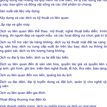
giống động vật hoang dã quý hiếm và chế biến, xử lý các động vật ha
ng này, bao gồm cả động vật sống và các chế phẩm từ chúng;
Sản xuất vật liệu xây dựng.
Xây dựng và các dịch vụ kỹ thuật có liên quan.
Lắp ráp xe gắn máy.
Dịch vụ liên quan đến thể thao, mỹ thuật, nghệ thuật biểu diễn, trình
 trang, thi người đẹp và người mẫu, và các hoạt động vui chơi, giải trí 
Dịch vụ hỗ trợ vận tải hàng không; dịch vụ kỹ thuật mặt đất tại cảng
g, sân bay; dịch vụ cung cấp suất ăn trên tàu bay; dịch vụ thông ti
g giám sát, dịch vụ khí tượng hàng không.
Dịch vụ đại lý tàu biển; dịch vụ lai dắt tàu biển.
Dịch vụ liên quan đến di sản văn hóa, quyền tác giả và quyền liên 
p ảnh, ghi hình, ghi âm, triển lãm nghệ thuật, lễ hội, thư viện, bảo tàng
Dịch vụ liên quan đến xúc tiến, quảng bá du lịch.
Dịch vụ đại diện, đại lý tuyển dụng và đặt lịch, quản lý cho nghệ sỹ
 viên.
Dịch vụ liên quan đến gia đình.
 Hoạt động thương mại điện tử.
Kinh doanh nghĩa trang, dịch vụ nghĩa trang và dịch vụ mai táng.