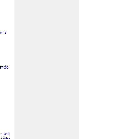
hóa.
 móc,
 nuôi