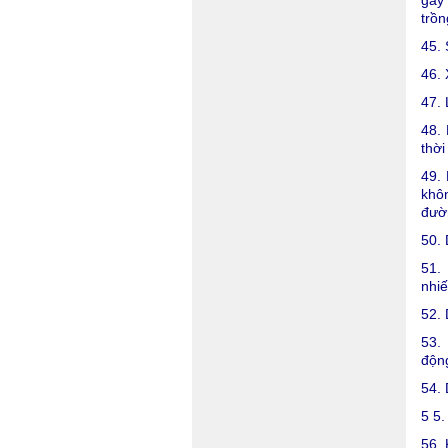
gây 
trồ
45. 
46. 
47. 
48. 
thời
49. 
khôn
đườn
50. 
51. 
nhiế
52. 
53. 
động
54. 
5 5.
56. 