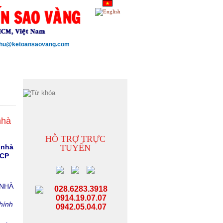
thu@ketoansaovang.com
G
TUYỂN DỤNG
LIÊN HỆ
nhà
HỖ TRỢ TRỰC
 nhà
TUYẾN
-CP
 NHÀ
028.6283.3918
0914.19.07.07
hính
0942.05.04.07