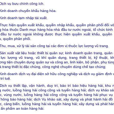
Dịch vụ bưu chính công ích.
 Kinh doanh chuyển khẩu hàng hóa.
Kinh doanh tạm nhập tái xuất.
Thực hiện quyền xuất khẩu, quyền nhập khẩu, quyền phân phối đối vớ
g hóa thuộc Danh mục hàng hóa nhà đầu tư nước ngoài, tổ chức kinh 
 đầu tư nước ngoài không được thực hiện quyền xuất khẩu, quyền
u, quyền phân phối.
Thu, mua, xử lý tài sản công tại các đơn vị thuộc lực lượng vũ trang.
Sản xuất vật liệu hoặc thiết bị quân sự; kinh doanh quân trang, quân
lực lượng vũ trang, vũ khí quân dụng, trang thiết bị, kỹ thuật, khí
ng tiện chuyên dụng quân sự và công an, linh kiện, bộ phận, phụ tùng
à trang thiết bị đặc chủng, công nghệ chuyên dùng chế tạo chúng;
Kinh doanh dịch vụ đại diện sở hữu công nghiệp và dịch vụ giám định 
trí tuệ.
Dịch vụ thiết lập, vận hành, duy trì, bảo trì báo hiệu hàng hải, khu 
 nước, luồng hàng hải công cộng và tuyến hàng hải; dịch vụ khảo sá
c, vùng nước, luồng hàng hải công cộng và tuyến hàng hải phục vụ
Thông báo hàng hải; dịch Vụ khảo sát, xây dựng và phát hành hải đồ
, cảng biển, luồng hàng hải và tuyến hàng hải; xây dựng và phát hàn
, ấn phẩm an toàn hàng hải.