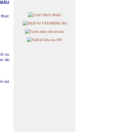
 ĐẦU
 thực
ch vụ
n tài
ền sử