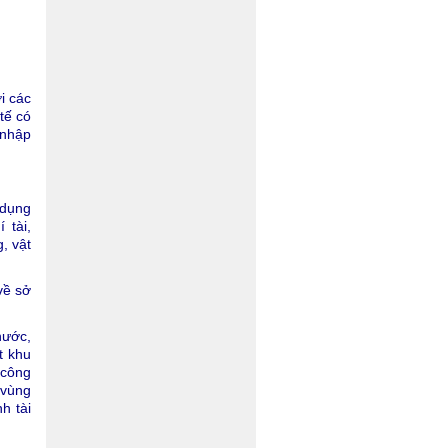
i các
tế có
 nhập
 dụng
 tài,
, vật
về sở
nước,
t khu
 công
 vùng
h tài