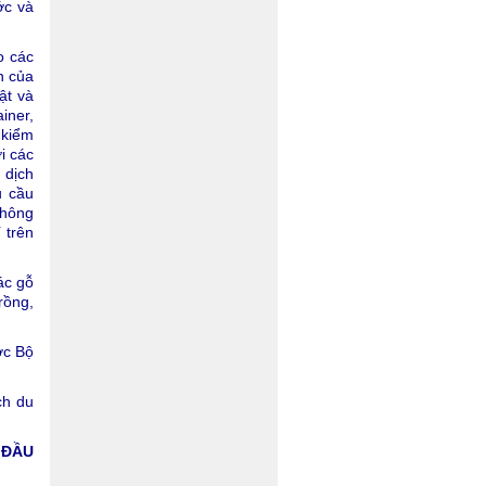
ớc và
o các
n của
ật và
iner,
 kiểm
i các
 dịch
u cầu
thông
 trên
ác gỗ
rồng,
ợc Bộ
ch du
 ĐẦU