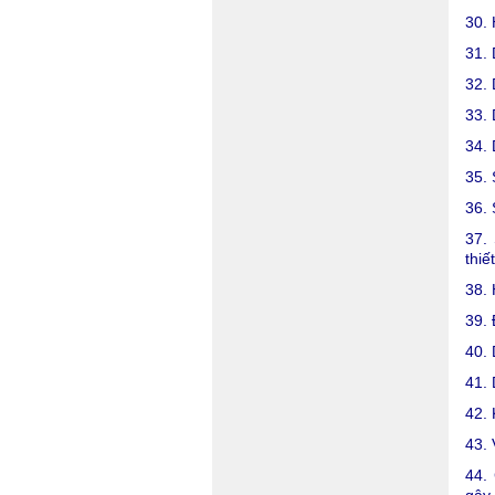
30. 
31. 
32. 
33. 
34. 
35. 
36. 
37.
thiế
38. 
39. 
40. 
41. 
42. 
43. 
44. 