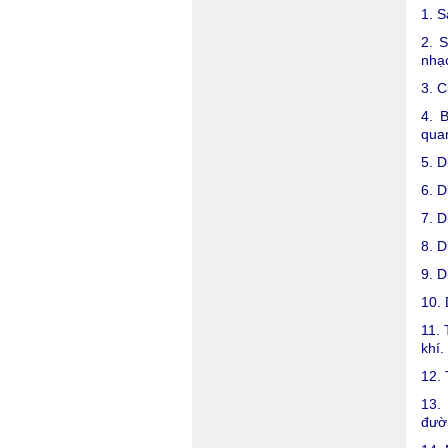
1. S
2. S
nhạc
3. C
4. 
qua
5. D
6. D
7. D
8. D
9. D
10. 
11. 
khí.
12. 
13.
đườ