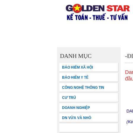
TRANG CHỦ
GIỚI THIỆU
DANH MỤC
-Đ
BẢO HIỂM XÃ HỘI
Dan
BẢO HIỂM Y TẾ
đầ
CÔNG NGHỆ THÔNG TIN
CƯ TRÚ
DOANH NGHIỆP
DA
DN VỪA VÀ NHỎ
(Kè
ĐẦU TƯ