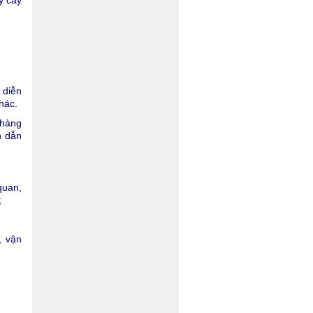
y cây
 diễn
khác.
 hàng
n dẫn
quan,
;
, vận