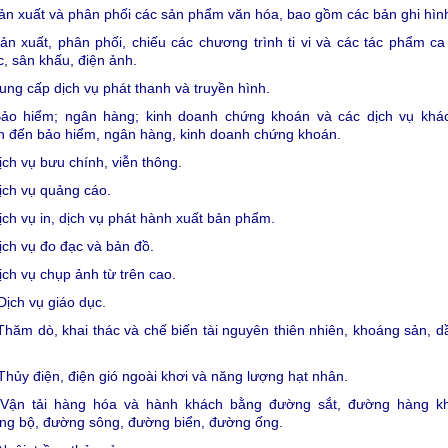
ản xuất và phân phối các sản phẩm văn hóa, bao gồm các bản ghi hìn
ản xuất, phân phối, chiếu các chương trình ti vi và các tác phẩm c
, sân khấu, điện ảnh.
ung cấp dịch vụ phát thanh và truyền hình.
Bảo hiểm; ngân hàng; kinh doanh chứng khoán và các dịch vụ khác
n đến bảo hiểm, ngân hàng, kinh doanh chứng khoán.
ịch vụ bưu chính, viễn thông.
ịch vụ quảng cáo.
ịch vụ in, dịch vụ phát hành xuất bản phẩm.
ịch vụ đo đạc và bản đồ.
ịch vụ chụp ảnh từ trên cao.
Dịch vụ giáo dục.
Thăm dò, khai thác và chế biến tài nguyên thiên nhiên, khoáng sản, d
Thủy điện, điện gió ngoài khơi và năng lượng hạt nhân.
 Vận tải hàng hóa và hành khách bằng đường sắt, đường hàng k
ng bộ, đường sông, đường biển, đường ống.