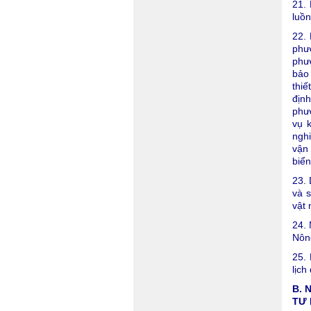
21. 
luồn
22. 
phươ
phư
bảo 
thiế
định
phươ
vụ k
nghi
vận 
biển
23. 
và s
vật 
24.
Nông
25. 
lịch
B. 
TƯ