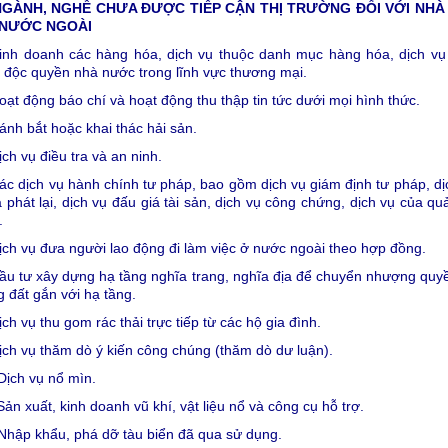
NGÀNH, NGHỀ CHƯA ĐƯỢC TIẾP CẬN THỊ TRƯỜNG ĐỐI VỚI NHÀ
 NƯỚC NGOÀI
Kinh doanh các hàng hóa, dịch vụ thuộc danh mục hàng hóa, dịch vụ
 độc quyền nhà nước trong lĩnh vực thương mại.
oạt động báo chí và hoạt động thu thập tin tức dưới mọi hình thức.
ánh bắt hoặc khai thác hải sản.
ịch vụ điều tra và an ninh.
ác dịch vụ hành chính tư pháp, bao gồm dịch vụ giám định tư pháp, dị
 phát lại, dịch vụ đấu giá tài sản, dịch vụ công chứng, dịch vụ của quả
.
ịch vụ đưa người lao động đi làm việc ở nước ngoài theo hợp đồng.
ầu tư xây dựng hạ tầng nghĩa trang, nghĩa địa để chuyển nhượng quy
 đất gắn với hạ tầng.
ịch vụ thu gom rác thải trực tiếp từ các hộ gia đình.
ịch vụ thăm dò ý kiến công chúng (thăm dò dư luận).
Dịch vụ nổ mìn.
Sản xuất, kinh doanh vũ khí, vật liệu nổ và công cụ hỗ trợ.
Nhập khẩu, phá dỡ tàu biển đã qua sử dụng.